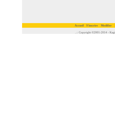
Accueil
S'inscrire
Modifier
..:: Copyright ©2001-2014 - Kagi