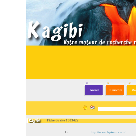
Accueil
S'inscrire
Mod
Fiche du site 1003422
Url :
http://www.lapinou.com/