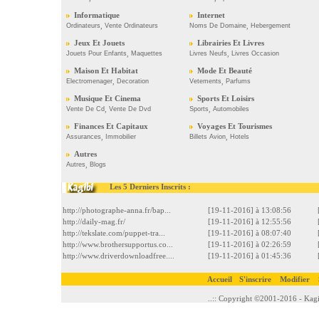
Informatique
Internet
Ordinateurs
,
Vente Ordinateurs
Noms De Domaine
,
Hebergement
Jeux Et Jouets
Librairies Et Livres
Jouets Pour Enfants
,
Maquettes
Livres Neufs
,
Livres Occasion
Maison Et Habitat
Mode Et Beauté
Electromenager
,
Decoration
Vetements
,
Parfums
Musique Et Cinema
Sports Et Loisirs
Vente De Cd
,
Vente De Dvd
Sports
,
Automobiles
Finances Et Capitaux
Voyages Et Tourismes
Assurances
,
Immobilier
Billets Avion
,
Hotels
Autres
Autres
,
Blogs
Les 5 Derniers Inscrits :
http://photographe-anna.fr/bap...
[19-11-2016] à 13:08:56
http://daily-mag.fr/
[19-11-2016] à 12:55:56
http://tekslate.com/puppet-tra...
[19-11-2016] à 08:07:40
http://www.brothersupportus.co...
[19-11-2016] à 02:26:59
http://www.driverdownloadfree....
[19-11-2016] à 01:45:36
Accueil
S'inscrire
Modifier
..:: Copyright ©2001-2016 - Kagi