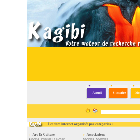
Accueil
S'inscrire
Mod
Les sites internet organisés par catégories :
Art Et Culture
Associations
Cinema
,
Peinture Et Dessin
Sociales
,
Sportives