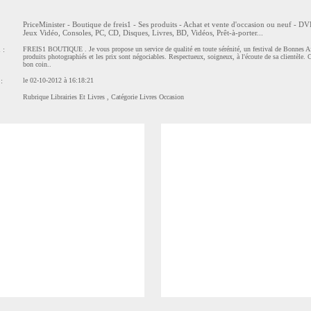
PriceMinister - Boutique de freis1 - Ses produits - Achat et vente d'occasion ou neuf - D
Jeux Vidéo, Consoles, PC, CD, Disques, Livres, BD, Vidéos, Prêt-à-porter...
 :
FREIS1 BOUTIQUE . Je vous propose un service de qualité en toute sérénité, un festival de Bonnes Af
produits photographiés et les prix sont négociables. Respectueux, soigneux, à l'écoute de sa clientèle. C'
bon coin..
:
le 02-10-2012 à 16:18:21
Rubrique
Librairies Et Livres
, Catégorie
Livres Occasion