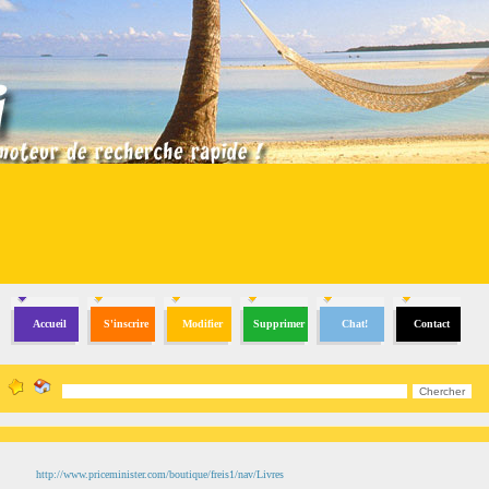
Accueil
S'inscrire
Modifier
Supprimer
Chat!
Contact
http://www.priceminister.com/boutique/freis1/nav/Livres