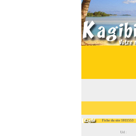
Fiche du site 1011553
Url :