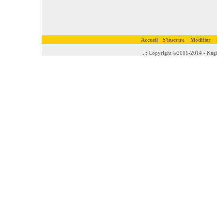
Accueil
S'inscrire
Modifier
..:: Copyright ©2001-2014 - Kagi