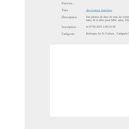
Favicon :
Titre :
decoration interieur
Description :
Des photos de deco de tous les styles,
bain, de la déco pour bébé, ados, fill
Inscription :
le 07-05-2013 à 00:23:50
Catégorie :
Rubrique
Art Et Culture
, Catégorie