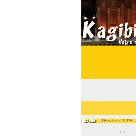
Fiche du site 103176
Url :