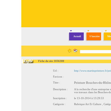
Accueil
S'inscrire
Mod
Fiche du site 1036308
Url :
http://www.martinpeinture.fr/pe
Favicon :
Titre :
Peinture Bouches-du-Rhône 
Description :
A la recherche d'une entreprise 
vos travaux dans les Bouches-d
Inscription :
le 13-10-2014 à 13:29:53
Catégorie :
Rubrique
Art Et Culture
, Catég