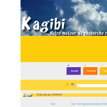
Accueil
S'inscrire
Mod
Fiche du site 1038595
Url :
http://www.apbroyoux-peinture.fr/ent