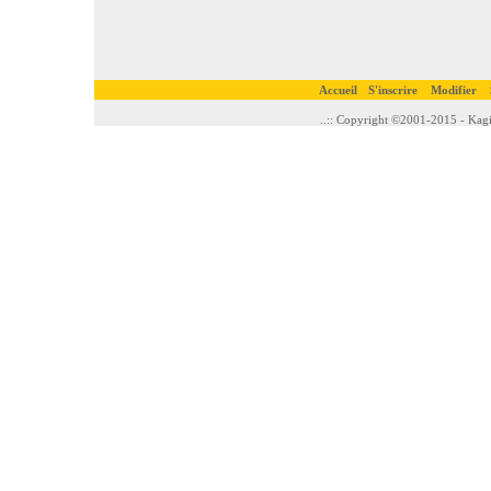
Accueil
S'inscrire
Modifier
..:: Copyright ©2001-2015 - Kagi