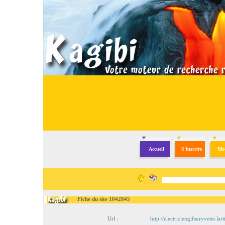
Accueil
S'inscrire
Mod
Fiche du site 1042845
Url :
http://electriciengifsuryvette.la