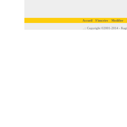
Accueil
S'inscrire
Modifier
..:: Copyright ©2001-2014 - Kagi