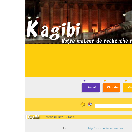
Accueil
S'inscrire
Mod
Fiche du site 104856
Url :
http://www.walter-messner.eu