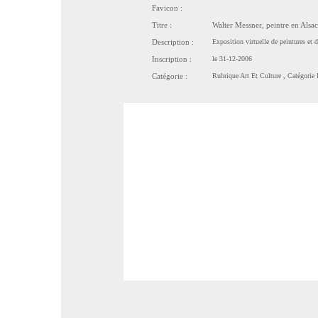
Favicon :
Titre :
Walter Messner, peintre en Alsac
Description :
Exposition virtuelle de peintures et d
Inscription :
le 31-12-2006
Catégorie :
Rubrique
Art Et Culture
, Catégorie