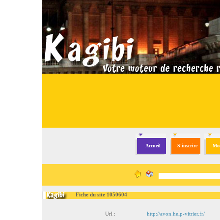
Accueil
S'inscrire
Mod
Fiche du site 1050604
Url :
http://avon.help-vitrier.fr/