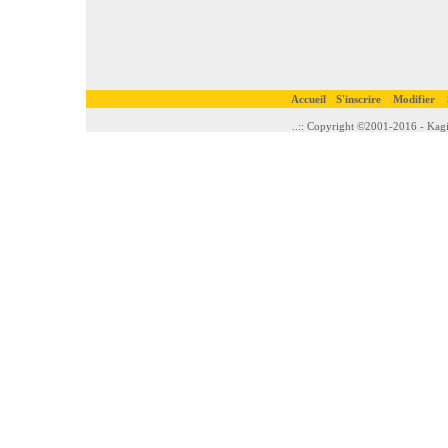
Accueil
S'inscrire
Modifier
..:: Copyright ©2001-2016 - Kagi