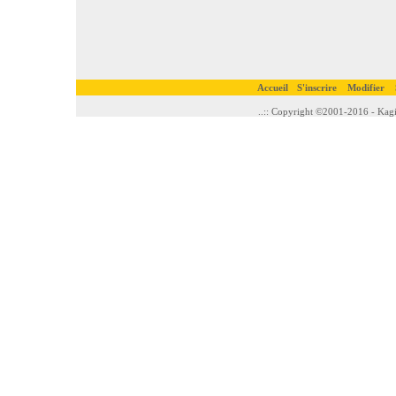
Accueil
S'inscrire
Modifier
..:: Copyright ©2001-2016 - Kagi