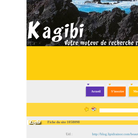
Accueil
S'inscrire
Mod
Fiche du site 1058098
Url :
http://blog.lipidrainor.com/beau