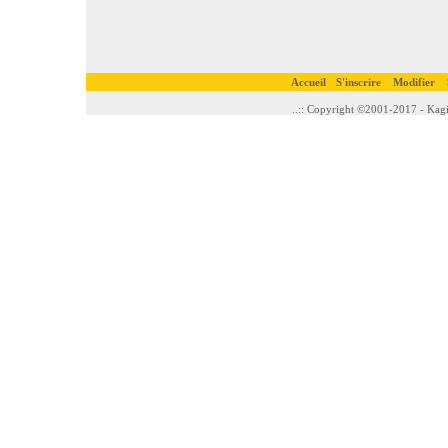
Accueil
S'inscrire
Modifier
..:: Copyright ©2001-2017 - Kagi