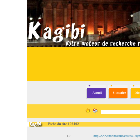
Accueil
S'inscrire
Mod
Fiche du site 1064021
Url :
http://www.northcarolinafootball.xyz