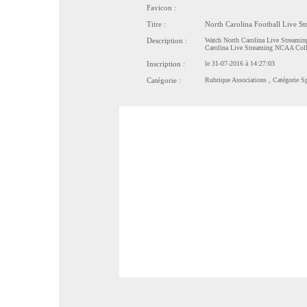
Favicon :
Titre :
North Carolina Football Live S
Description :
Watch North Carolina Live Streaming
Carolina Live Streaming NCAA Coll
Inscription :
le 31-07-2016 à 14:27:03
Catégorie :
Rubrique
Associations
, Catégorie
Sp