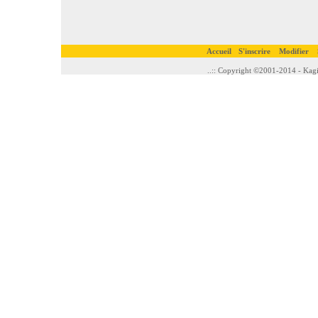
Accueil
S'inscrire
Modifier
..:: Copyright ©2001-2014 - Kagi