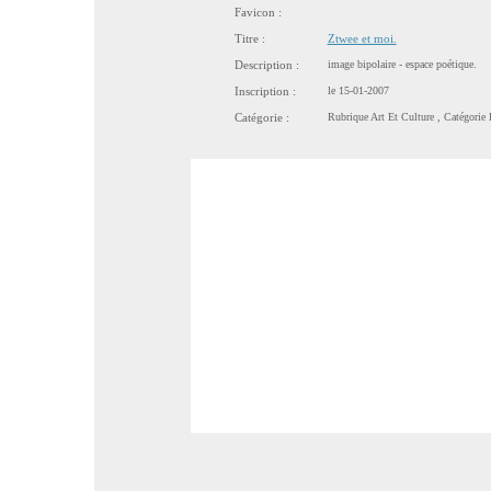
Favicon :
Titre :
Ztwee et moi.
Description :
image bipolaire - espace poétique.
Inscription :
le 15-01-2007
Catégorie :
Rubrique
Art Et Culture
, Catégorie