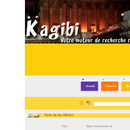
Accueil
S'inscrire
Mod
Fiche du site 106425
Url :
http://www.ztwee.c.la