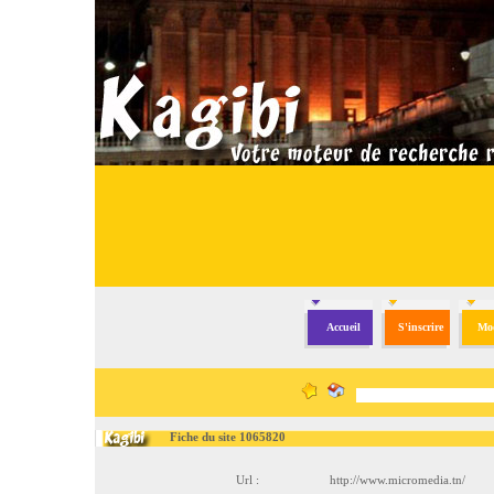
Accueil
S'inscrire
Mod
Fiche du site 1065820
Url :
http://www.micromedia.tn/