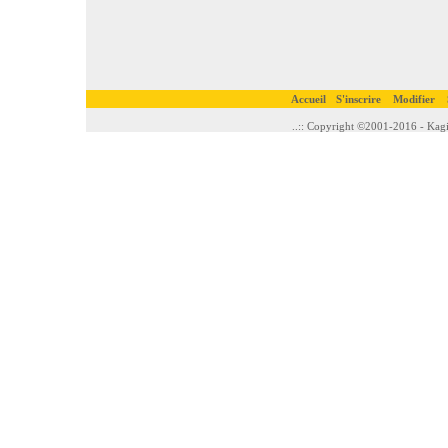
Accueil
S'inscrire
Modifier
..:: Copyright ©2001-2016 - Kagi