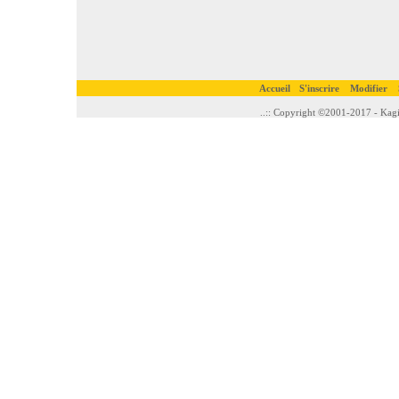
Accueil
S'inscrire
Modifier
..:: Copyright ©2001-2017 - Kagi