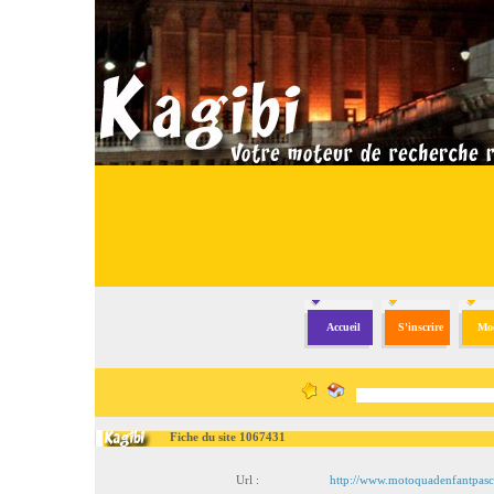
Accueil
S'inscrire
Mod
Fiche du site 1067431
Url :
http://www.motoquadenfantpas