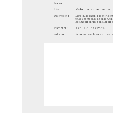
Favicon :
Titre :
Moto quad enfant pas cher
Description :
Moto quad enfant pas cher .com 
prix! Les modèles de quad Chin
Ecoimport un très bon rapport qu
Inscription :
le 02-11-2016 à 01:32:17
Catégorie :
Rubrique
Jeux Et Jouets
, Catég