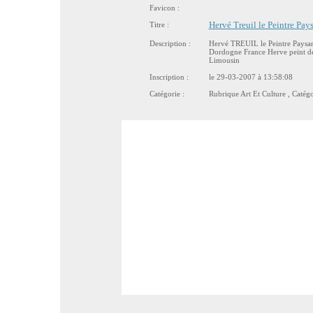
Favicon :
Titre :
Hervé Treuil le Peintre Pa
Description :
Hervé TREUIL le Peintre Paysan
Dordogne France Herve peint des 
Limousin
Inscription :
le 29-03-2007 à 13:58:08
Catégorie :
Rubrique
Art Et Culture
, Catég