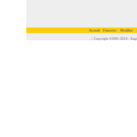
Accueil
S'inscrire
Modifier
..:: Copyright ©2001-2014 - Kagi