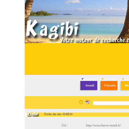
Accueil
S'inscrire
Mod
Fiche du site 114834
Url :
http://www.herve-treuil.fr/