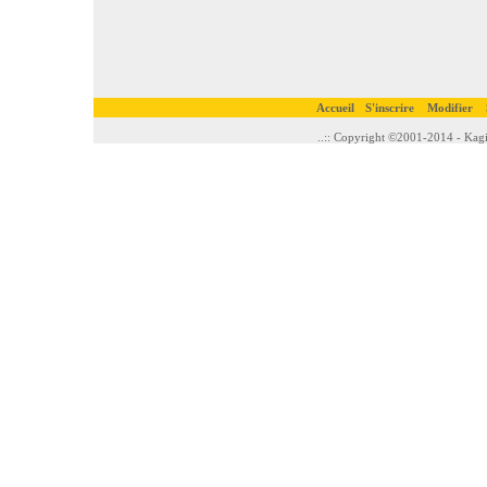
Accueil
S'inscrire
Modifier
..:: Copyright ©2001-2014 - Kagi