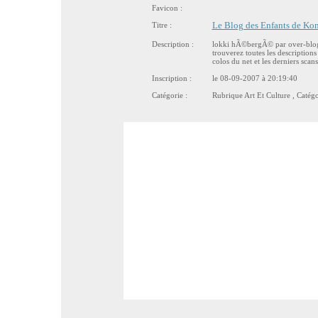
Favicon :
Titre :
Le Blog des Enfants de Ko
Description :
lokki hÃ©bergÃ© par over-blog.
trouverez toutes les description
colos du net et les derniers scan
Inscription :
le 08-09-2007 à 20:19:40
Catégorie :
Rubrique
Art Et Culture
, Catég