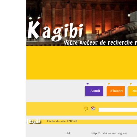
Accueil
S'inscrire
Mod
Fiche du site 128520
Url :
http://lokki.over-blog.net