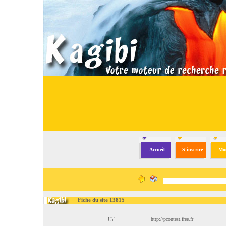
Accueil
S'inscrire
Mod
Fiche du site 13815
Url :
http://pcontest.free.fr