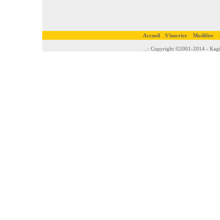
Accueil
S'inscrire
Modifier
..:: Copyright ©2001-2014 - Kagi