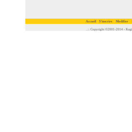
Accueil
S'inscrire
Modifier
..:: Copyright ©2001-2014 - Kagi