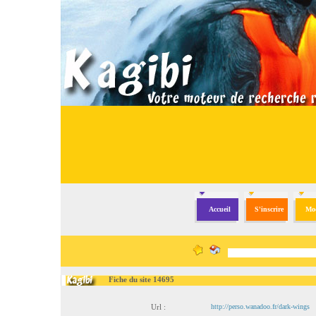
Accueil
S'inscrire
Mod
Fiche du site 14695
Url :
http://perso.wanadoo.fr/dark-wings