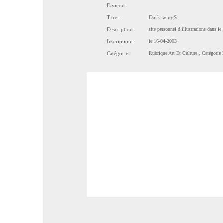
Favicon :
Titre :
Dark-wingS
Description :
site personnel d illustrations dans le
Inscription :
le 16-04-2003
Catégorie :
Rubrique
Art Et Culture
, Catégorie