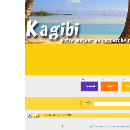
Accueil
S'inscrire
Mod
Fiche du site 14708
Url :
http://perso.wanadoo.fr/demetri