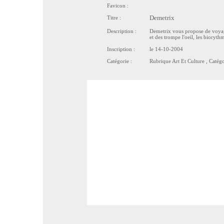
Favicon :
Titre :
Demetrix
Description :
Demetrix vous propose de voyager 
et des trompe l'oeil, les bioryth
Inscription :
le 14-10-2004
Catégorie :
Rubrique
Art Et Culture
, Catég