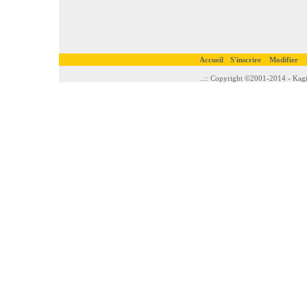
Accueil
S'inscrire
Modifier
..:: Copyright ©2001-2014 - Kagi