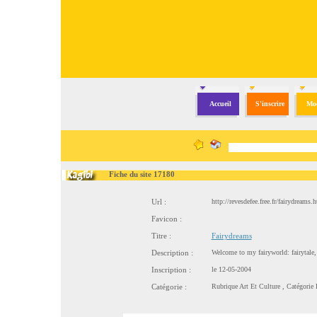
Accueil
S'inscrire
Mod
Fiche du site 17180
Url :
http://revesdefee.free.fr/fairydreams.
Favicon :
Titre :
Fairydreams
Description :
Welcome to my fairyworld: fairytale,
Inscription :
le 12-05-2004
Catégorie :
Rubrique
Art Et Culture
, Catégorie