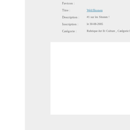
Favicon :
Titre :
WebShonen
Description :
#1 sur les Shonen !
Inscription :
le 30-08-2005
Catégorie :
Rubrique
Art Et Culture
, Catégorie