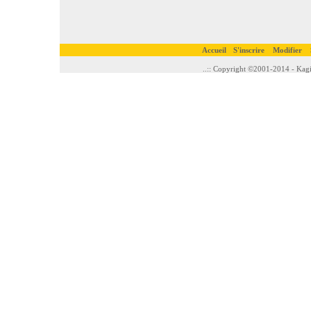
Accueil
S'inscrire
Modifier
..:: Copyright ©2001-2014 - Kagi