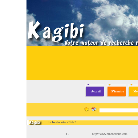
Accueil
S'inscrire
Mod
Fiche du site 28667
Url :
http://www.arnoboueilh.com