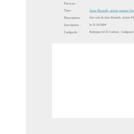
Favicon :
Titre :
Arno Boueilh, artiste peintre figur
Description :
Site web de Arno Boueilh, Artiste Pein
Inscription :
le 31-10-2004
Catégorie :
Rubrique
Art Et Culture
, Catégorie