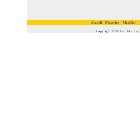
Accueil
S'inscrire
Modifier
..:: Copyright ©2001-2014 - Kagi