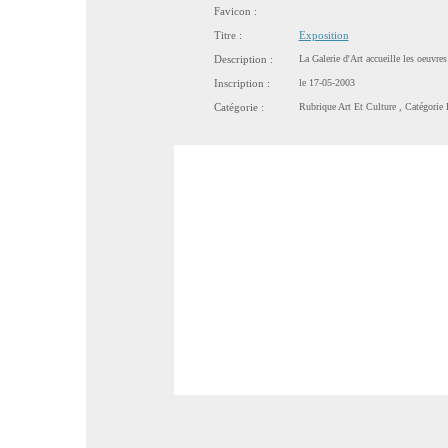
Favicon :
Titre :
Exposition
Description :
La Galerie d'Art accueille les oeuvres
Inscription :
le 17-05-2003
Catégorie :
Rubrique
Art Et Culture
, Catégorie