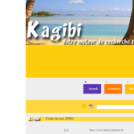
Accueil
S'inscrire
Mod
Fiche du site 29081
Url :
http://www.artiste-peintre.be