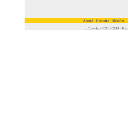
Accueil
S'inscrire
Modifier
..:: Copyright ©2001-2014 - Kagi