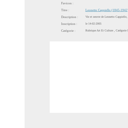
Favicon :
Titre :
Leonetto Cappiello (1845-1942
Description :
Vie et oeuvre de Leonetto Cappiello, a
Inscription :
le 14-02-2005
Catégorie :
Rubrique
Art Et Culture
, Catégorie