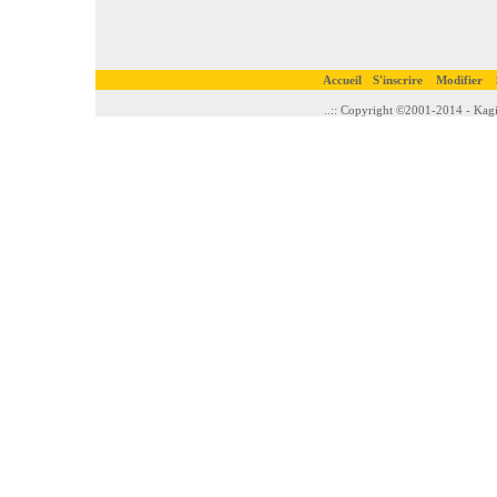
Accueil
S'inscrire
Modifier
..:: Copyright ©2001-2014 - Kagi