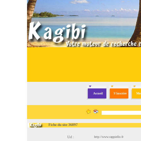
Accueil
S'inscrire
Mod
Fiche du site 36897
Url :
http://www.cappiello.fr