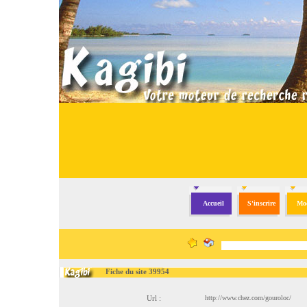
Accueil
S'inscrire
Mod
Fiche du site 39954
Url :
http://www.chez.com/gouroloc/