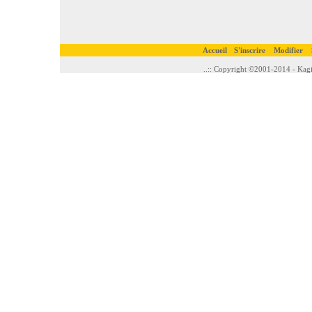
Accueil
S'inscrire
Modifier
..:: Copyright ©2001-2014 - Kagi