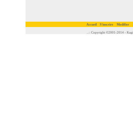
Accueil
S'inscrire
Modifier
..:: Copyright ©2001-2014 - Kagi