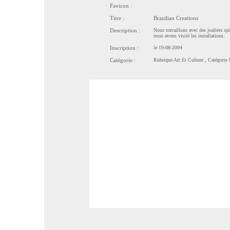
Favicon :
Titre :
Brazilian Creations
Description :
Nous travaillons avec des joaliers s
nous avons visité les installations.
Inscription :
le 19-08-2004
Catégorie :
Rubrique
Art Et Culture
, Catégorie