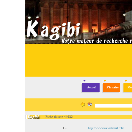
Accueil
S'inscrire
Mod
Fiche du site 44032
Url :
http://www.creationbrazil.fr.fm