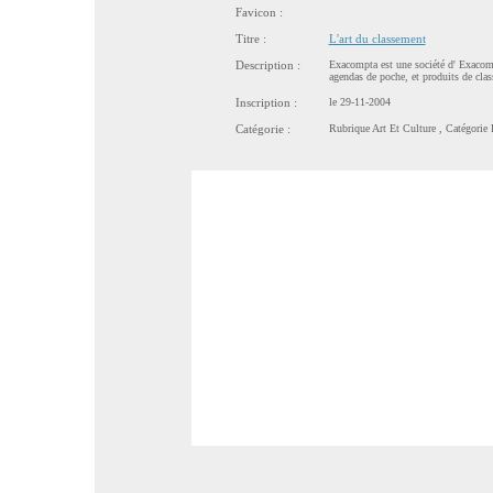
Favicon :
Titre :
L'art du classement
Description :
Exacompta est une société d' Exacompt
agendas de poche, et produits de cla
Inscription :
le 29-11-2004
Catégorie :
Rubrique
Art Et Culture
, Catégorie