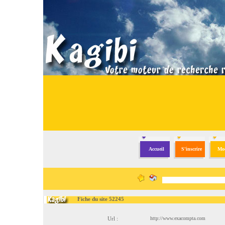
Accueil
S'inscrire
Mod
Fiche du site 52245
Url :
http://www.exacompta.com