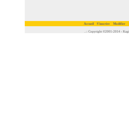
Accueil
S'inscrire
Modifier
..:: Copyright ©2001-2014 - Kagi