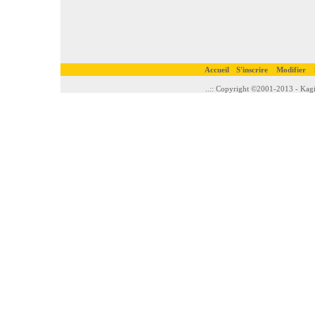
Accueil
S'inscrire
Modifier
..:: Copyright ©2001-2013 - Kagi