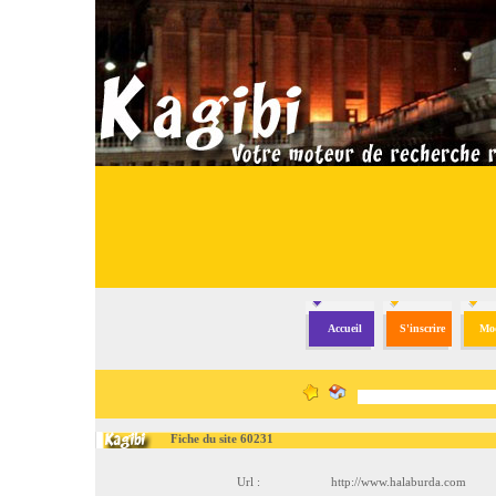
Accueil
S'inscrire
Mod
Fiche du site 60231
Url :
http://www.halaburda.com