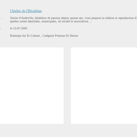
l'Atelier de l'Héraldiste
 :
Xavier d'Andeville, héraldiste de passion depuis quinze ans, vous propose la création et reproduction d'
quelles soient familiales, municipales, de société et associatives ...
:
le 15-07-2003
Rubrique
Art Et Culture
, Catégorie
Peinture Et Dessin