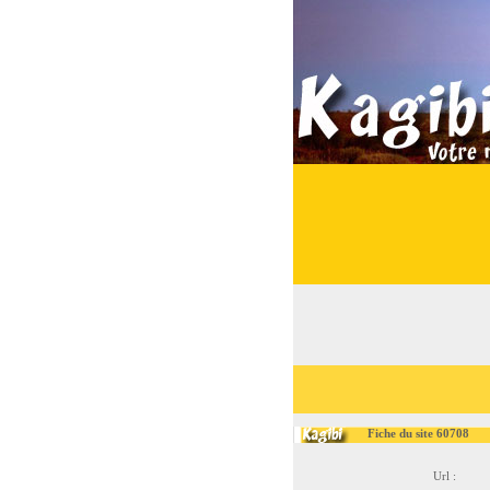
Fiche du site 60708
Url :