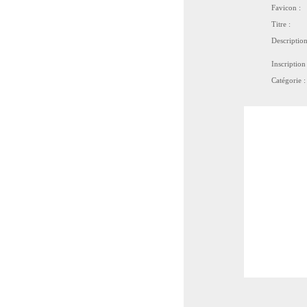
Favicon :
Titre :
Description
Inscription 
Catégorie :