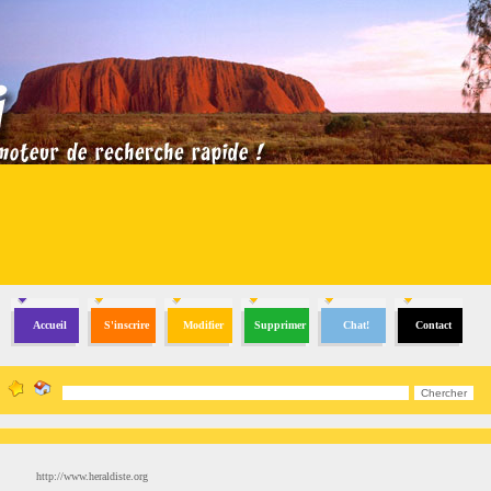
Accueil
S'inscrire
Modifier
Supprimer
Chat!
Contact
http://www.heraldiste.org