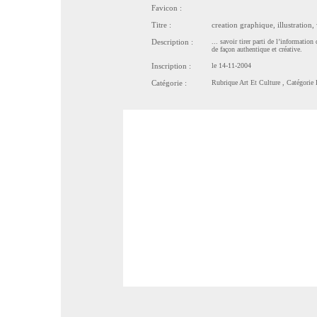
Favicon :
Titre :
creation graphique, illustration
Description :
... savoir tirer parti de l’informati
de façon authentique et créative.
Inscription :
le 14-11-2004
Catégorie :
Rubrique
Art Et Culture
, Catégorie