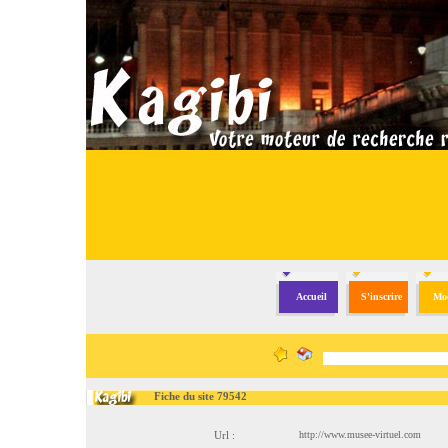
Accueil
S'inscrire
Mod
Fiche du site 79542
Url :
http://www.musee-virtuel.com