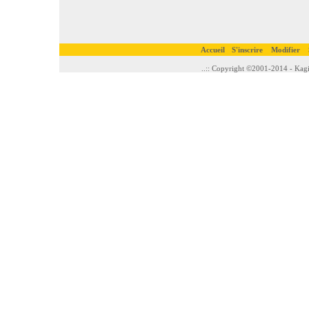
Accueil
S'inscrire
Modifier
..:: Copyright ©2001-2014 - Kagi