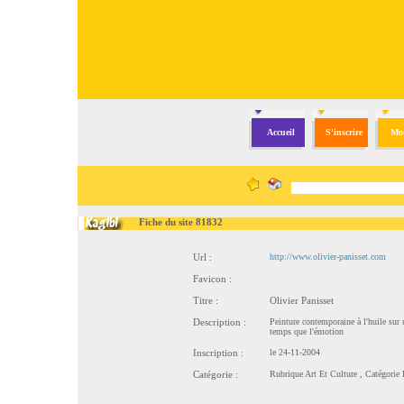
Accueil
S'inscrire
Mod
Fiche du site 81832
Url :
http://www.olivier-panisset.com
Favicon :
Titre :
Olivier Panisset
Description :
Peinture contemporaine à l'huile sur u
temps que l'émotion
Inscription :
le 24-11-2004
Catégorie :
Rubrique
Art Et Culture
, Catégorie