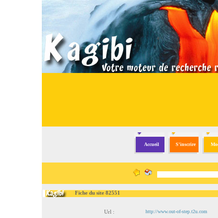
Accueil
S'inscrire
Mod
Fiche du site 82551
Url :
http://www.out-of-step.t2u.com