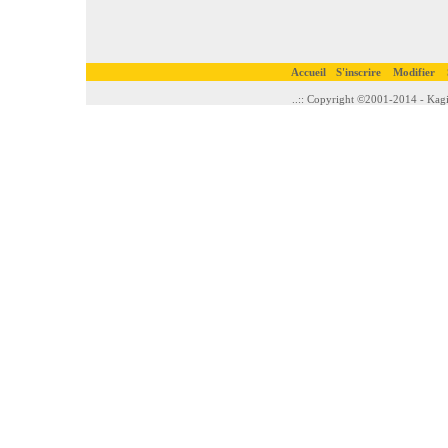
Accueil
S'inscrire
Modifier
..:: Copyright ©2001-2014 - Kagi