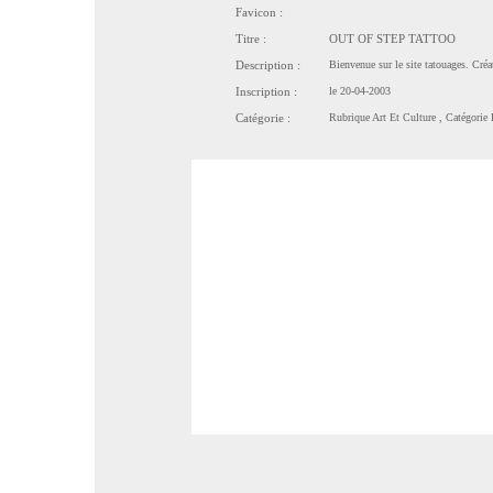
Favicon :
Titre :
OUT OF STEP TATTOO
Description :
Bienvenue sur le site tatouages. Créa
Inscription :
le 20-04-2003
Catégorie :
Rubrique
Art Et Culture
, Catégorie