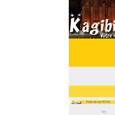
Fiche du site 83232
Url :