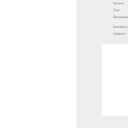
Favicon :
Titre :
Description
Inscription 
Catégorie :