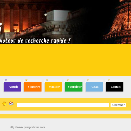
Accueil
S'inscrire
Modifier
Supprimer
Chat!
Contact
http://www.parispochoirs.com