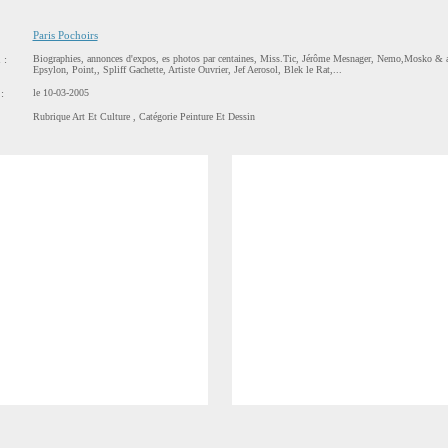
Paris Pochoirs
 :
Biographies, annonces d'expos, es photos par centaines, Miss.Tic, Jérôme Mesnager, Nemo,Mosko & a
Epsylon, Point,, Spliff Gachette, Artiste Ouvrier, Jef Aerosol, Blek le Rat,...
:
le 10-03-2005
Rubrique
Art Et Culture
, Catégorie
Peinture Et Dessin