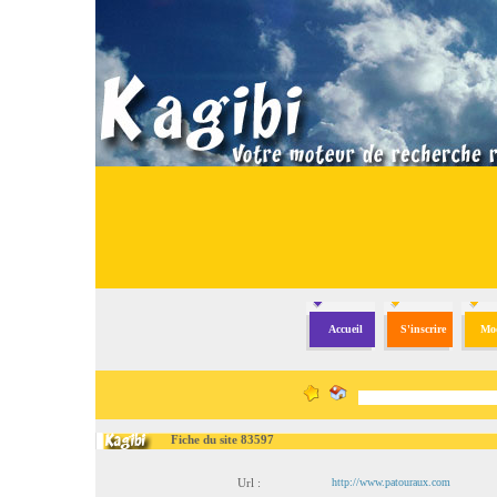
Accueil
S'inscrire
Mod
Fiche du site 83597
Url :
http://www.patouraux.com