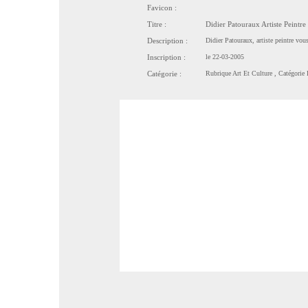
Favicon :
Titre :
Didier Patouraux Artiste Peintre
Description :
Didier Patouraux, artiste peintre vou
Inscription :
le 22-03-2005
Catégorie :
Rubrique
Art Et Culture
, Catégorie