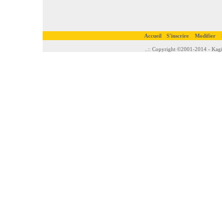
Accueil
S'inscrire
Modifier
..:: Copyright ©2001-2014 - Kagi