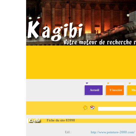
Accueil
S'inscrire
Mod
Fiche du site 83998
Url :
http://www.peinture-2000.com/