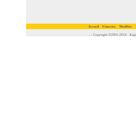
Accueil
S'inscrire
Modifier
..:: Copyright ©2001-2014 - Kagi