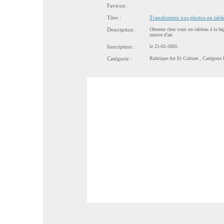
Favicon :
Titre :
Transformez vos photos en tabl
Description :
Obtenez chez vous un tableau à la fa
oeuvre d'art
Inscription :
le 21-02-2005
Catégorie :
Rubrique
Art Et Culture
, Catégorie