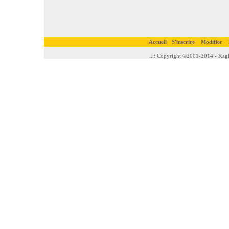
Accueil
S'inscrire
Modifier
..:: Copyright ©2001-2014 - Kagi