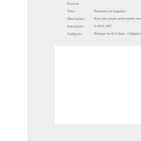
Favicon :
Titre :
Peintures art singulier
Description :
Royo jean jacques,artiste peintre auto
Inscription :
le 08-01-2007
Catégorie :
Rubrique
Art Et Culture
, Catégorie