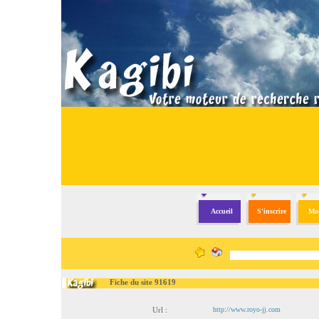
Accueil
S'inscrire
Mod
Fiche du site 91619
Url :
http://www.royo-jj.com