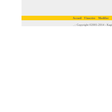
Accueil
S'inscrire
Modifier
..:: Copyright ©2001-2014 - Kagi