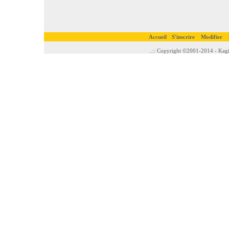
Accueil
S'inscrire
Modifier
..:: Copyright ©2001-2014 - Kagi