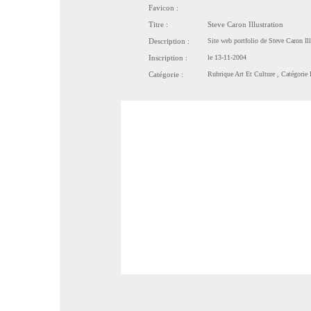
Favicon :
Titre :
Steve Caron Illustration
Description :
Site web portfolio de Steve Caron Ill
Inscription :
le 13-11-2004
Catégorie :
Rubrique
Art Et Culture
, Catégorie