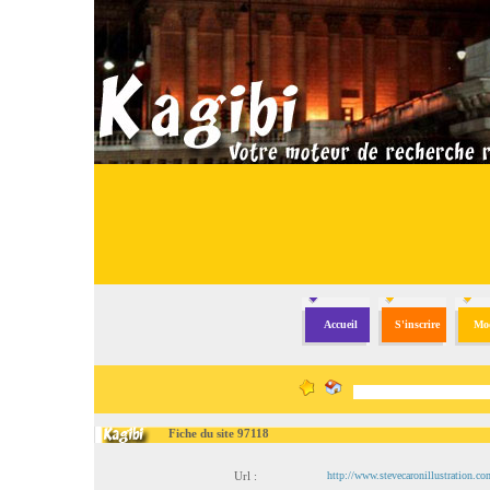
Accueil
S'inscrire
Mod
Fiche du site 97118
Url :
http://www.stevecaronillustration.co