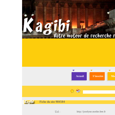
Accueil
S'inscrire
Mod
Fiche du site 984584
Url :
http://jocelyne.mothe.free.fr