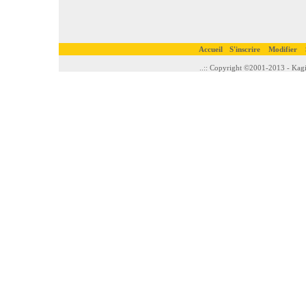
Accueil
S'inscrire
Modifier
..:: Copyright ©2001-2013 - Kagi