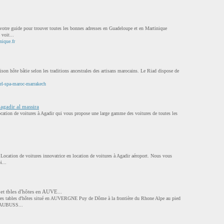
otre guide pour trouver toutes les bonnes adresses en Guadeloupe et en Martinique
 voit...
ique.fr
son hôte bâtie selon les traditions ancestrales des artisans marocains. Le Riad dispose de
el-spa-maroc-marrakech
agadir al massira
ocation de voitures à Agadir qui vous propose une large gamme des voitures de toutes les
.
 Location de voitures innovatrice en location de voitures à Agadir aéroport. Nous vous
i...
et tbles d'hôtes en AUVE...
res tables d'hôtes situé en AUVERGNE Puy de Dôme à la frontière du Rhone Alpe au pied
d'AUBUSS...