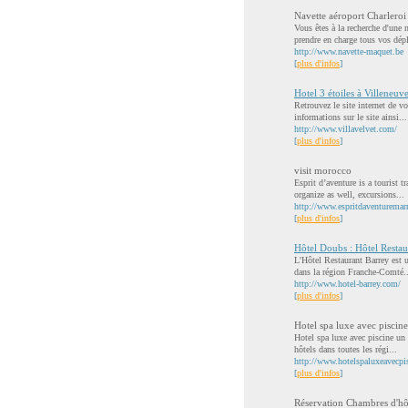
Navette aéroport Charleroi
Vous êtes à la recherche d'une
prendre en charge tous vos dépl
http://www.navette-maquet.be
[
plus d'infos
]
Hotel 3 étoiles à Villeneuv
Retrouvez le site internet de v
informations sur le site ainsi...
http://www.villavelvet.com/
[
plus d'infos
]
visit morocco
Esprit d’aventure is a tourist 
organize as well, excursions...
http://www.espritdaventuremar
[
plus d'infos
]
Hôtel Doubs : Hôtel Restau
L'Hôtel Restaurant Barrey est u
dans la région Franche-Comté..
http://www.hotel-barrey.com/
[
plus d'infos
]
Hotel spa luxe avec piscine
Hotel spa luxe avec piscine un 
hôtels dans toutes les régi...
http://www.hotelspaluxeavecpis
[
plus d'infos
]
Réservation Chambres d'hô