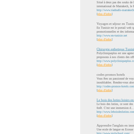
Situé à deux pas des souks de 
international de Marrakech, le 
http://www.riadnafis-marrakec
[
plus d'infos
]
Voyages et séjour en Tunis
En Tunisie est le portail web s
promotionnelles et des informat
http://www.en-tunisie.net
[
plus d'infos
]
Chirurgie esthetique Tunis
Polycliniqueplus est une agenc
proposons à nos clients des offr
http://www.polycliniqueplus.
[
plus d'infos
]
codes promos hotels
Vous êtes un passionné de voya
inoubliables. Rendez-vous alors
http://codes-promos-hotels.co
[
plus d'infos
]
Le bois des lutins loisirs en
Le bois des lutins, ce sont des
forêt. C'est une immersion d...
http://www.leboisdeslutins.co
[
plus d'infos
]
Apprendre l'anglais en im
Une ecole de langue en Ecosse
http://www.mslschool.com/