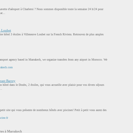
 navette d'aéroport à Charleroi ? Nous sommes disponible toute la semaine 24 h/24 pour
ac...
e Loubet
otre hôtel 3 étoiles à Villeneuve Loubet sur la French Riviera. Retrouvez de plus amples
transport agency based in Marrakech, we organize transfers from any airport in Morocco. We
rakech.com
rant Barrey
n hôtel dans le Doubs, 2 étoiles, qui vous accueille avec plaisir pour vos divers séjours
..
petit site qui vous présente de nombreux hôtels avec piscines! Petit à petit vous aurez des
cine.fr
tes à Marrakech