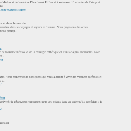
la Médina et de la célèbre Place Jamaà El Fna et à seulement 15 minutes de l’aéroport
Ria...
h.com/chambres-suites/
ie et dans le monde
pécialisé dans les voyages et séjours en Tunisie. Nous proposons des offres
ions pratiqu...
ie
e de tourisme médical et de la chirurgie esthétique en Tunisie à prix abordables. Nous
e...
com
ges. Vous recherchez de bons plans qui vous aideront à vivre des vacances agréables et
 s...
m/
fant
 activités de découvertes concoctées pour vos enfants dans un cadre qu'ils apprécient : la
m/
mersion