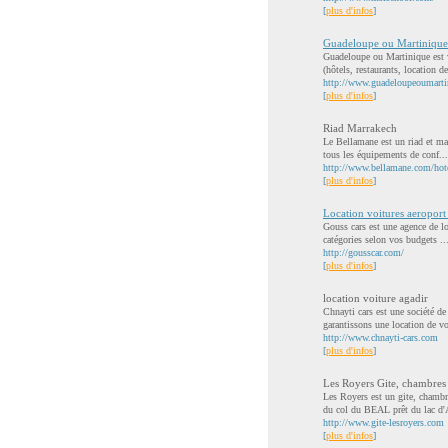
[
plus d'infos
]
Guadeloupe ou Martinique
Guadeloupe ou Martinique est v
(hôtels, restaurants, location de
http://www.guadeloupeoumartin
[
plus d'infos
]
Riad Marrakech
Le Bellamane est un riad et mai
tous les équipements de conf...
http://www.bellamane.com/hot
[
plus d'infos
]
Location voitures aeroport 
Gouss cars est une agence de l
catégories selon vos budgets ..
http://gousscar.com/
[
plus d'infos
]
location voiture agadir
Chnayti cars est une société de
garantissons une location de vo
http://www.chnayti-cars.com
[
plus d'infos
]
Les Royers Gite, chambres 
Les Royers est un gite, chamb
du col du BEAL prêt du lac 
http://www.gite-lesroyers.com
[
plus d'infos
]