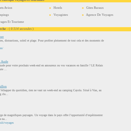
lets Avion
Hotels
Gites Ruraux
mpings
Voyagistes
Agence De Voyages
ages Et Tourisme
rche
- (
0.514 secondes
)
mer
es, distractions, soleil et plage. Pour profiter pleinement de tout cela et des moments de
om/
el Aude
'Aude pour votre prochain week-end en amoureux ou vos vacances en famille ? LE Relais
te ...
illon
 s’échapper du quotidien, rien ne vaut un week-end au camping Cayola. Situé à Vias, au
 clu...
ge de magnifiques paysages. Un voyage dans le pays offre l’opportunité d’expérimenter
 na...
hili/voyages