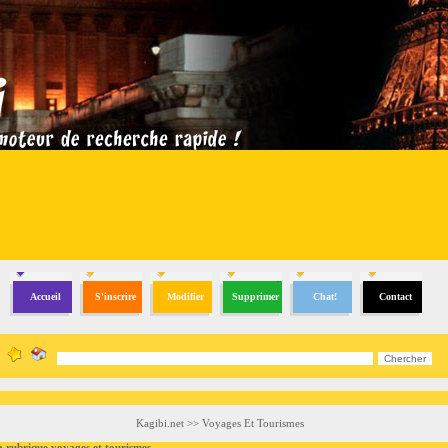
Accueil
S'inscrire
Modifier
Supprimer
Chat!
Contact
Kagibi.net
>>
Voyages Et Tourismes
ubrique voyages et tourismes