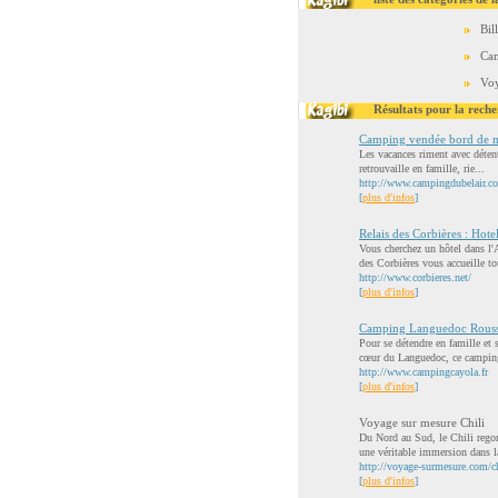
Bil
Ca
Voy
Résultats pour la reche
Camping vendée bord de 
Les vacances riment avec détent
retrouvaille en famille, rie...
http://www.campingdubelair.c
[
plus d'infos
]
Relais des Corbières : Hot
Vous cherchez un hôtel dans l
des Corbières vous accueille tou
http://www.corbieres.net/
[
plus d'infos
]
Camping Languedoc Rouss
Pour se détendre en famille et
cœur du Languedoc, ce camping
http://www.campingcayola.fr
[
plus d'infos
]
Voyage sur mesure Chili
Du Nord au Sud, le Chili regor
une véritable immersion dans la
http://voyage-surmesure.com/c
[
plus d'infos
]