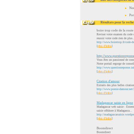
No
Por
Résultats pour la reche
boire trop code de la route
Reviser votre examen du code de
reussir votre code rien de plus.
http://www.boiretrop.fr/code-de
[
plus d'infos
]
http://www.questionrepons
Vous êtes un passionné de conna
Notre portail regorge de conseil
http://www.questionreponse.in
[
plus d'infos
]
Citation d'amour
Extraits des plus belles citatio
http://www.poesie-damour.net/
[
plus d'infos
]
Madagascar saisie en ligne
Madagascar web saisie : Externa
saisie offshore à Madagasca...
http://madagascarsaisie.wordpr
[
plus d'infos
]
Boomdirect
Boomdirect