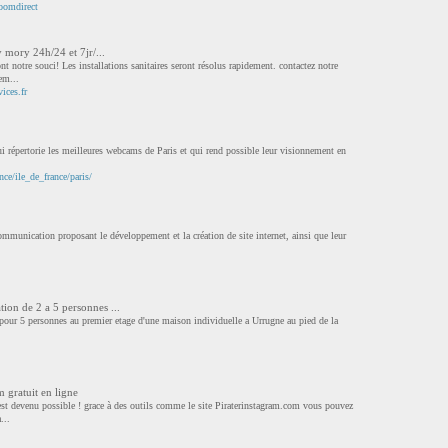
boomdirect
 mory 24h/24 et 7jr/...
 notre souci! Les installations sanitaires seront résolus rapidement. contactez notre
em...
ices.fr
i répertorie les meilleures webcams de Paris et qui rend possible leur visionnement en
ce/ile_de_france/paris/
unication proposant le développement et la création de site internet, ainsi que leur
ion de 2 a 5 personnes ...
pour 5 personnes au premier etage d'une maison individuelle a Urrugne au pied de la
 gratuit en ligne
est devenu possible ! grace à des outils comme le site Piraterinstagram.com vous pouvez
...