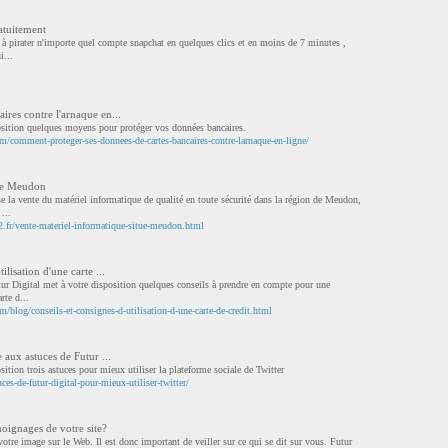
atuitement
 à pirater n'importe quel compte snapchat en quelques clics et en moins de 7 minutes ,
i...
ires contre l'arnaque en...
osition quelques moyens pour protéger vos données bancaires.
om/comment-proteger-ses-donnees-de-cartes-bancaires-contre-larnaque-en-ligne/
que Meudon
la vente du matériel informatique de qualité en toute sécurité dans la région de Meudon,
...
fr/vente-materiel-informatique-situe-meudon.html
ilisation d'une carte ...
ur Digital met à votre disposition quelques conseils à prendre en compte pour une
rte d...
om/blog/conseils-et-consignes-d-utilisation-d-une-carte-de-credit.html
 aux astuces de Futur ...
sition trois astuces pour mieux utiliser la plateforme sociale de Twitter
uces-de-futur-digital-pour-mieux-utiliser-twitter/
oignages de votre site?
votre image sur le Web. Il est donc important de veiller sur ce qui se dit sur vous. Futur