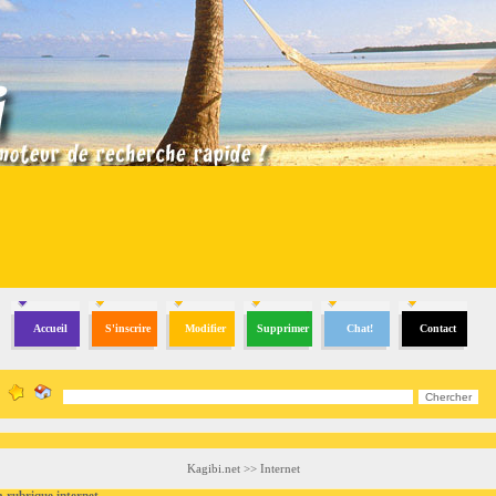
Accueil
S'inscrire
Modifier
Supprimer
Chat!
Contact
Kagibi.net
>>
Internet
ubrique internet