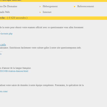
ms De Domaine
Hebergement
Referencement
tails Web
Internet
rche
- (
0.420 secondes
)
 la route pour réussir votre examen officiel avec ce questionnaire vous allez forcement
..
-la-route.php
e.info
issance. Enrichissez facilement votre culture grâce à notre site questionreponse.info.
...
fo
ns d'amour de la langue française.
2013/08/citation-damour.html
lisez votre saisie de données à notre équipe compétente. Prestataire, le spécialiste de la
ess.com/