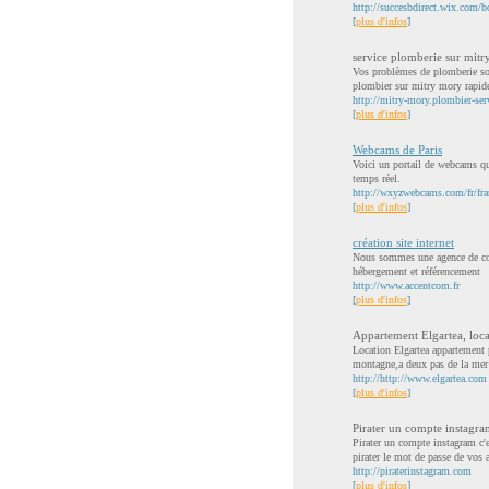
http://succesbdirect.wix.com/
[
plus d'infos
]
service plomberie sur mitry
Vos problèmes de plomberie sont
plombier sur mitry mory rapid
http://mitry-mory.plombier-serv
[
plus d'infos
]
Webcams de Paris
Voici un portail de webcams qu
temps réel.
http://wxyzwebcams.com/fr/fran
[
plus d'infos
]
création site internet
Nous sommes une agence de comm
hébergement et référencement
http://www.accentcom.fr
[
plus d'infos
]
Appartement Elgartea, locat
Location Elgartea appartement 
montagne,a deux pas de la mer
http://http://www.elgartea.com
[
plus d'infos
]
Pirater un compte instagram
Pirater un compte instagram c'
pirater le mot de passe de vos a
http://piraterinstagram.com
[
plus d'infos
]