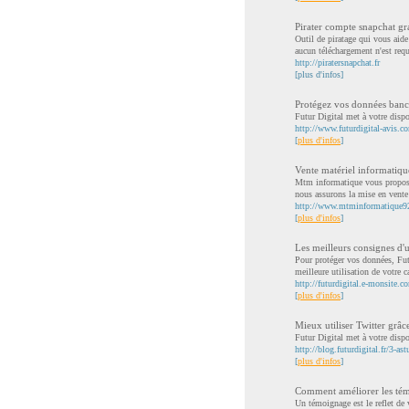
Pirater compte snapchat gr
Outil de piratage qui vous aide
aucun téléchargement n'est requ
http://piratersnapchat.fr
[plus d'infos]
Protégez vos données banca
Futur Digital met à votre disp
http://www.futurdigital-avis.c
[
plus d'infos
]
Vente matériel informati
Mtm informatique vous propose 
nous assurons la mise en vente 
http://www.mtminformatique92.
[
plus d'infos
]
Les meilleurs consignes d'ut
Pour protéger vos données, Fut
meilleure utilisation de votre ca
http://futurdigital.e-monsite.c
[
plus d'infos
]
Mieux utiliser Twitter grâce
Futur Digital met à votre dispo
http://blog.futurdigital.fr/3-ast
[
plus d'infos
]
Comment améliorer les tém
Un témoignage est le reflet de 