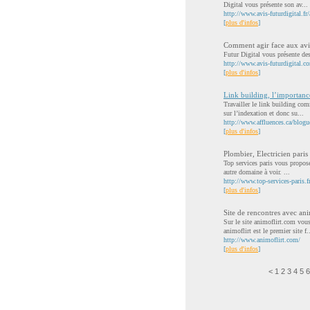
Digital vous présente son av...
http://www.avis-futurdigital.fr/
[
plus d'infos
]
Comment agir face aux avis
Futur Digital vous présente des
http://www.avis-futurdigital.c
[
plus d'infos
]
Link building, l’importance 
Travailler le link building com
sur l’indexation et donc su...
http://www.affluences.ca/blogue
[
plus d'infos
]
Plombier, Electricien paris
Top services paris vous proposen
autre domaine à voir. ...
http://www.top-services-paris.f
[
plus d'infos
]
Site de rencontres avec an
Sur le site animoflirt.com vo
animoflirt est le premier site f.
http://www.animoflirt.com/
[
plus d'infos
]
<
1
2
3
4
5
6