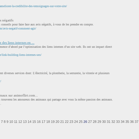
ameliorer-la-credibilite-des-temoignages-sur-votre-site/
 négatifs
 conseils pour faire face aux avis négatifs, à vous de les prendre en compte.
om/avis-negatif-comment-agir/
des liens internes en ...
mence d’abord par l’optimisation des liens internes d’un site web. Ils ont un impact direct
/link-building-liens-internes-seo/
t diverses services dont: L'électricité, la plomberie, la serrurerie, la vitrerie et plusieurs
r/
imaux sur animoflirt.com...
us trouverez les amoureux des animaux qui partage avec vous la même passion des animaux.
..
7
8
9
10
11
12
13
14
15
16
17
18
19
20
21
22
23
24
25
26
27
28
29
30
31
32
33
34
35
36
37