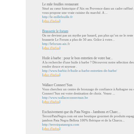
Le mile feuilles restaurant
Situé au cœur historique d’Aix en Provence dans un cadre raffiné p
vous propose une vraie cuisine du marché. A ...
http://le-millefeuille.fr
[
plus d'infos
]
Brasserie le forum
On ne devient pas un mythe par hasard, pas plus qu’on ne le reste 
brasserie Le Forum a plus de 50 ans. Grâce à votre...
http://leforum-aix.fr
[
plus d'infos
]
Huile à barbe : pour le bon entretien de votre bar...
A la recherche d'une huile à barbe ? Découvrez notre sélection des
rendre douce et soyeuse .
http://www.barbiz.fr/huile-a-barbe-entretien-de-barbe/
[
plus d'infos
]
Wallace Connect’Sun
Vous cherchez un centre de bronzage de confiance à Aubagne ou da
Connect’Sun est votre destination de choix. Venez ...
http://www.wallaceconnectsun.be
[
plus d'infos
]
Exclusivement que du Pata Negra - Jambons et Charc...
TerroirPataNegra.com est une boutique gourmet de produits espag
jambon Pata Negra Bellota 100% Ibérique et de la Charcu...
http://terroirpatanegra.com
[
plus d'infos
]