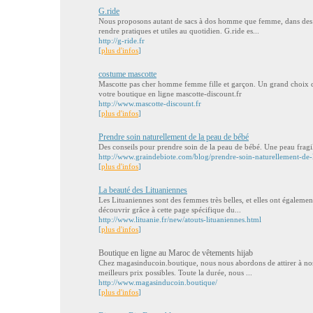
G.ride
Nous proposons autant de sacs à dos homme que femme, dans des fo
rendre pratiques et utiles au quotidien. G.ride es...
http://g-ride.fr
[
plus d'infos
]
costume mascotte
Mascotte pas cher homme femme fille et garçon. Un grand choix d
votre boutique en ligne mascotte-discount.fr
http://www.mascotte-discount.fr
[
plus d'infos
]
Prendre soin naturellement de la peau de bébé
Des conseils pour prendre soin de la peau de bébé. Une peau fragi
http://www.graindebiote.com/blog/prendre-soin-naturellement-de
[
plus d'infos
]
La beauté des Lituaniennes
Les Lituaniennes sont des femmes très belles, et elles ont égalemen
découvrir grâce à cette page spécifique du...
http://www.lituanie.fr/new/atouts-lituaniennes.html
[
plus d'infos
]
Boutique en ligne au Maroc de vêtements hijab
Chez magasinducoin.boutique, nous nous abordons de attirer à nos c
meilleurs prix possibles. Toute la durée, nous ...
http://www.magasinducoin.boutique/
[
plus d'infos
]