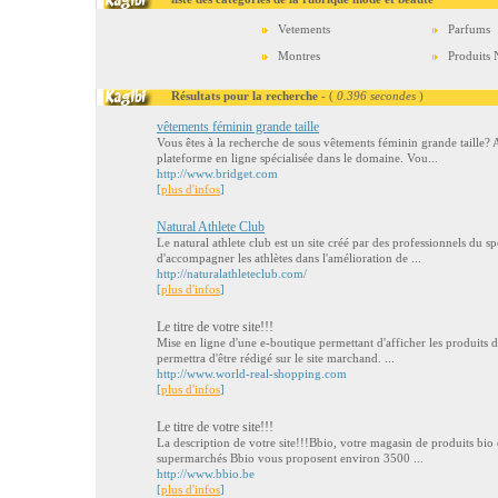
Vetements
Parfums
Montres
Produits 
Résultats pour la recherche
- (
0.396 secondes
)
vêtements féminin grande taille
Vous êtes à la recherche de sous vêtements féminin grande taille? A
plateforme en ligne spécialisée dans le domaine. Vou...
http://www.bridget.com
[
plus d'infos
]
Natural Athlete Club
Le natural athlete club est un site créé par des professionnels du spo
d'accompagner les athlètes dans l'amélioration de ...
http://naturalathleteclub.com/
[
plus d'infos
]
Le titre de votre site!!!
Mise en ligne d'une e-boutique permettant d'afficher les produits 
permettra d'être rédigé sur le site marchand. ...
http://www.world-real-shopping.com
[
plus d'infos
]
Le titre de votre site!!!
La description de votre site!!!Bbio, votre magasin de produits bio 
supermarchés Bbio vous proposent environ 3500 ...
http://www.bbio.be
[
plus d'infos
]