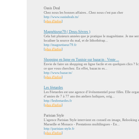
Oasis Deal
Chez nous les bonnes affaires...Chez nous c'est pas cher
http://www.oasisdeals.tn/
[
plus d'infos
]
Magnétiseur79 ( Deux-Sèvres )
Cela fait plusieurs années que je pratique le magnétisme. Je me ser
localiser la source du mal, et de lithothérap...
http://magnetiseur79.fr
[
plus d'infos
]
Shopping en ligne en Tunisie sur bazar.tn : Vente ...
Envie de faire un shopping en ligne facile et en quelques clics ? I
ce que vous cherchez. En effet, bazar.tn es...
http://www.bazar.tn/
[
plus d'infos
]
Les féetardes
Les Féetardes est une agence d’événementiel pour filles. Elle org
d’amies de 7 à 77 ans des ateliers ludiques, orig...
http://lesfeetardes.fr
[
plus d'infos
]
Parisian Style
L'agence Parisian Style intervient en conseil en image, Relooking 
Marseille et Monaco - Prestations multilingues - En...
http://parisian-style.fr
[
plus d'infos
]