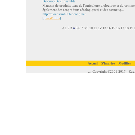
Biocoop Bio Ensemble
Magasin de produits issus de l'agriculture biologique et du comm
également des écoproduits (écologiques) et des cosmétiq...
http://bioensemble.biocoop.net
[
plus d'infos
]
<
1
2
3
4
5
6
7
8
9
10
11
12
13
14
15
16
17
18
19
Accueil
S'inscrire
Modifier
..:: Copyright ©2001-2017 - Kagi