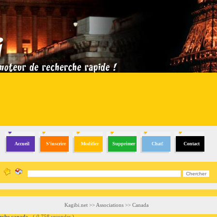
Accueil
S'inscrire
Modifier
Supprimer
Chat!
Contact
Kagibi.net
>>
Associations
>>
Canada
che canada
- (
0.758 secondes
)