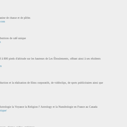
zine de chasse et de pêche.
e.com
ibutrices de café unique
m
é à 800 pieds d'altitude sur les hauteurs de Les Éboulements, offrant ainsi à ses résidents
om
ction et la réalisation de films corporatifs, de vidéoclips, de spots publicitaires ainsi que
 Astrologie la Voyance la Religion l' Astrology et la Numérologie en France au Canada
tique/