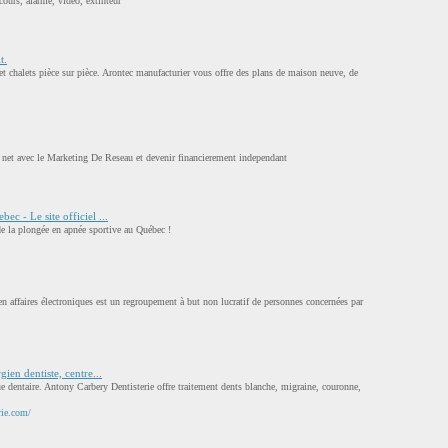
cours, alarme, video, extinteur
t.
t chalets pièce sur pièce. Arontec manufacturier vous offre des plans de maison neuve, de
 net avec le Marketing De Reseau et devenir financierement independant
c - Le site officiel ...
de la plongée en apnée sportive au Québec !
n affaires électroniques est un regroupement à but non lucratif de personnes concernées par
ien dentiste, centre...
ue dentaire. Antony Carbery Dentisterie offre traitement dents blanche, migraine, couronne,
rie.com/