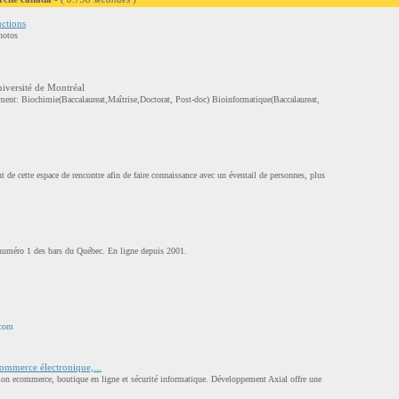
ctions
hotos
iversité de Montréal
ement: Biochimie(Baccalaureat,Maîtrise,Doctorat, Post-doc) Bioinformatique(Baccalaureat,
t de cette espace de rencontre afin de faire connaissance avec un éventail de personnes, plus
 numéro 1 des bars du Québec. En ligne depuis 2001.
.com
commerce électronique,...
tion ecommerce, boutique en ligne et sécurité informatique. Développement Axial offre une