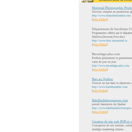
Montreal Photographic Produ
Services complet en production p
http://www.beauchemindeze.com
[
plus d'infos
]
Département de biochimie Un
Programmes offerts par le départ
Maîtrise,Doctorat,Post-doc)
http://www.bcm.umontreal.ca
[
plus d'infos
]
Bavardage-plus.com
Profitez pleinement et gratuitemen
vaste de jour en jour
http://www.bavardage-plus.com
[
plus d'infos
]
Bars au Québec
Trouver un bar dans le répertoire
http://www.barsduquebec.com
[
plus d'infos
]
Babillardelectronique.com
portail dannonces du Quebec
http://www.babillardelectronique
[
plus d'infos
]
Creation de site web B2B et 
Conception de site internet, solu
stratégie marketing interne...