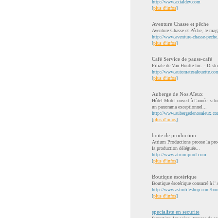
http://www.axialdev.com
[
plus d'infos
]
Aventure Chasse et pêche
Aventure Chasse et Pêche, le maga
http://www.aventure-chasse-pech
[
plus d'infos
]
Café Service de pause-café
Filiale de Van Houtte Inc. - Distr
http://www.automatesalouette.co
[
plus d'infos
]
Auberge de Nos Aïeux
Hôtel-Motel ouvert à l'année, situ
un panorama exceptionnel...
http://www.aubergedenosaieux.c
[
plus d'infos
]
boite de production
Atrium Productions proose la produ
la production déléguée...
http://www.atriumprod.com
[
plus d'infos
]
Boutique ésotérique
Boutique ésotérique consacré à l'
http://www.astrutileshop.com/bou
[
plus d'infos
]
specialiste en securite