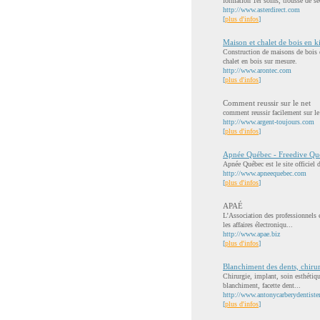
formation 1er soins, trousse de se
http://www.asterdirect.com
[
plus d'infos
]
Maison et chalet de bois en ki
Construction de maisons de bois e
chalet en bois sur mesure.
http://www.arontec.com
[
plus d'infos
]
Comment reussir sur le net
comment reussir facilement sur le
http://www.argent-toujours.com
[
plus d'infos
]
Apnée Québec - Freedive Quebe
Apnée Québec est le site officiel 
http://www.apneequebec.com
[
plus d'infos
]
APAÉ
L’Association des professionnels e
les affaires électroniqu...
http://www.apae.biz
[
plus d'infos
]
Blanchiment des dents, chirurg
Chirurgie, implant, soin esthétiq
blanchiment, facette dent...
http://www.antonycarberydentiste
[
plus d'infos
]