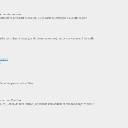
onnel de maison
rutement de personnel de maison. De la dame de compagnie à la fille au pair.
der vos chiens et chats (pas de détention en box) lors de vos vacances à des tarifs
sses !
 !
es et couples en union libre
¿½cialiste Mambo
 crï¿½ation de sites internet, de portails immobiliers et communautï¿½ virtuelle