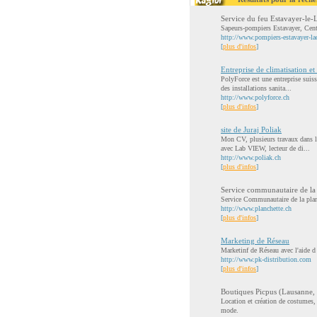
Service du feu Estavayer-le-
Sapeurs-pompiers Estavayer, Centr
http://www.pompiers-estavayer-la
[
plus d'infos
]
Entreprise de climatisation e
PolyForce est une entreprise suiss
des installations sanita...
http://www.polyforce.ch
[
plus d'infos
]
site de Juraj Poliak
Mon CV, plusieurs travaux dans l’
avec Lab VIEW, lecteur de di...
http://www.poliak.ch
[
plus d'infos
]
Service communautaire de la 
Service Communautaire de la planc
http://www.planchette.ch
[
plus d'infos
]
Marketing de Réseau
Marketinf de Réseau avec l'aide d
http://www.pk-distribution.com
[
plus d'infos
]
Boutiques Picpus (Lausanne, 
Location et création de costumes, 
mode.