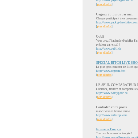
http://www.pagesdegauche.ch/
[
plus d'infos
]
Gagnez 25 Euros par mail
Chaque participant à ce programm
http://www.pack.g-lasolution.com
[
plus d'infos
]
Oubli
Vous avez l'habitude d'oublier l'a
prévient par email !
http://www.oubli.ch
[
plus d'infos
]
SPECIAL BITCH LIVE SH
Le plus gros contenu de Bitch que
http://www.orgasm.fr.st
[
plus d'infos
]
LE SEUL COMPARATEUR D
Cherchez, trouvez et comparez les 
http://www.oomygode.eu
[
plus d'infos
]
Controlez votre poids
mancir etre en bonne forme
http://www.nutriloje.com
[
plus d'infos
]
Nouvelle Energie
Tout sur la nouvelle énergie !
http://www.nouvelleenergie.com/