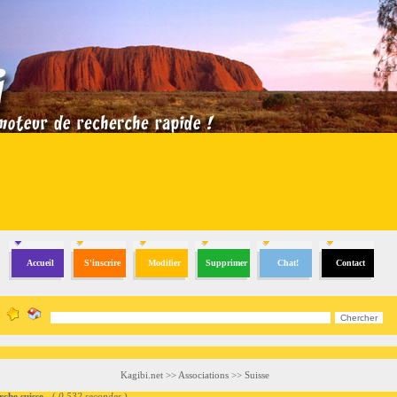
Accueil
S'inscrire
Modifier
Supprimer
Chat!
Contact
Kagibi.net
>>
Associations
>>
Suisse
e suisse
- (
0.532 secondes
)