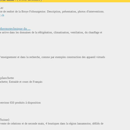
Lac
e de renfort de la Broye Fribourgeoise. Description, présentation, photos d'interventions.
c.ch
t thermotechnique du ...
e active dans les domaines de la réfrigération, climatisation, ventilation, du chauffage et
enseignement et dans la recherche, comme par exemples construction des appareil virtuels
planchette
hette; Entraide et cours de Français
 environ 650 produits à disposition
Suisse)
vente de créations et de seconde main, 4 boutiques dans la région lausannoise, défilés de