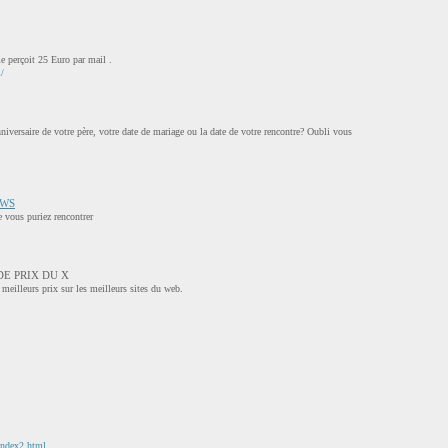
e perçoit 25 Euro par mail .
/
nniversaire de votre père, votre date de mariage ou la date de votre rencontre? Oubli vous
OWS
 vous puriez rencontrer
E PRIX DU X
meilleurs prix sur les meilleurs sites du web.
index2.html