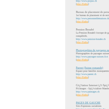
http://www.picpus.ch
[
plus d'infos
]
Bureau de placement de pers
1er bureau de placement et de rec
http://www.personneldemaison.ch
[
plus d'infos
]
Pension Bonabé
La Pension Bonabé s'occupe de gar
compétitifs.
http://www.pension-bonabe.ch
[
plus d'infos
]
Photographies de paysages sui
Photographies de paysages suisses
http://www.paysages-suisses.fr.st
[
plus d'infos
]
Parent (Suisse romande)
Espace pour familles monoparental
http://www.parent.ch
[
plus d'infos
]
Crï¿½ation Internet ï¿½ Spï
PA Images - Spï¿½cialiste Mambo,
http://www.paimages.ch
[
plus d'infos
]
PAGES DE GAUCHE
Site d'opinions socialistes