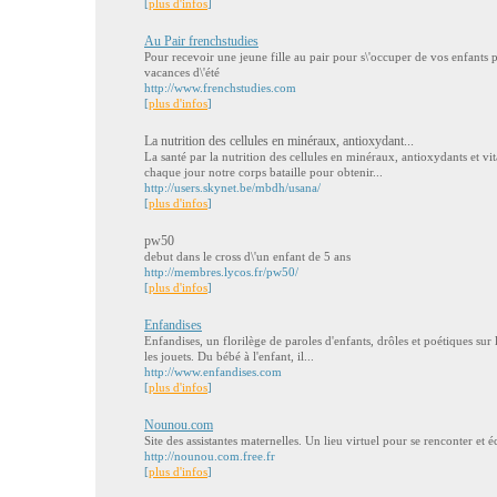
[
plus d'infos
]
Au Pair frenchstudies
Pour recevoir une jeune fille au pair pour s\'occuper de vos enfants 
vacances d\'été
http://www.frenchstudies.com
[
plus d'infos
]
La nutrition des cellules en minéraux, antioxydant...
La santé par la nutrition des cellules en minéraux, antioxydants et v
chaque jour notre corps bataille pour obtenir...
http://users.skynet.be/mbdh/usana/
[
plus d'infos
]
pw50
debut dans le cross d\'un enfant de 5 ans
http://membres.lycos.fr/pw50/
[
plus d'infos
]
Enfandises
Enfandises, un florilège de paroles d'enfants, drôles et poétiques sur le
les jouets. Du bébé à l'enfant, il...
http://www.enfandises.com
[
plus d'infos
]
Nounou.com
Site des assistantes maternelles. Un lieu virtuel pour se renconter et 
http://nounou.com.free.fr
[
plus d'infos
]