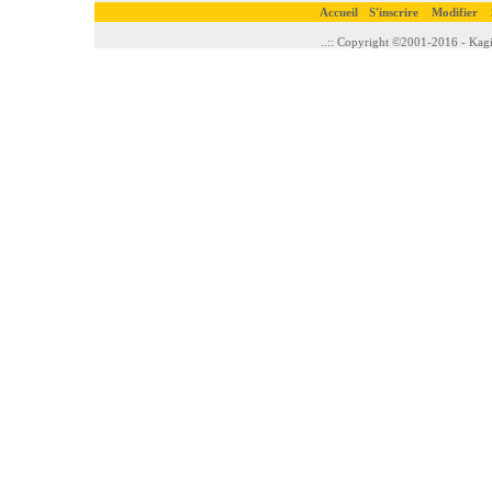
Accueil
S'inscrire
Modifier
..:: Copyright ©2001-2016 - Kagi