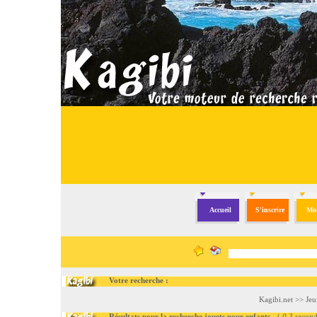
Accueil
S'inscrire
Mod
Votre recherche :
Kagibi.net
>>
Jeu
Résultats pour la recherche jouets pour enfants
- (
0.3 secon