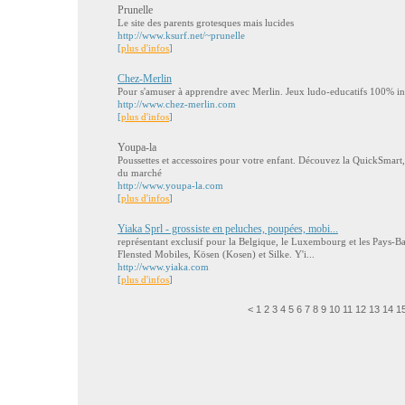
Prunelle
Le site des parents grotesques mais lucides
http://www.ksurf.net/~prunelle
[
plus d'infos
]
Chez-Merlin
Pour s'amuser à apprendre avec Merlin. Jeux ludo-educatifs 100% int
http://www.chez-merlin.com
[
plus d'infos
]
Youpa-la
Poussettes et accessoires pour votre enfant. Découvez la QuickSmart, l
du marché
http://www.youpa-la.com
[
plus d'infos
]
Yiaka Sprl - grossiste en peluches, poupées, mobi...
représentant exclusif pour la Belgique, le Luxembourg et les Pays-B
Flensted Mobiles, Kösen (Kosen) et Silke. Y'i...
http://www.yiaka.com
[
plus d'infos
]
<
1
2
3
4
5
6
7
8
9
10
11
12
13
14
1