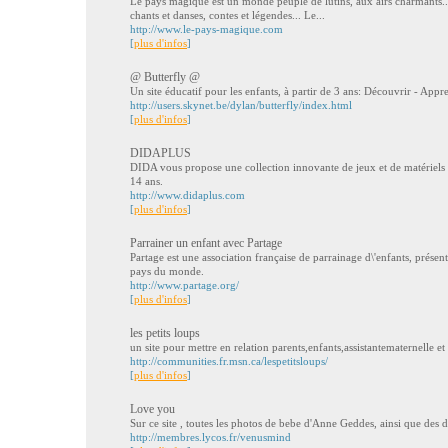
Le pays magique est un monde peuplé de lutins, aux airs charmants... 
chants et danses, contes et légendes... Le...
http://www.le-pays-magique.com
[
plus d'infos
]
@ Butterfly @
Un site éducatif pour les enfants, à partir de 3 ans: Découvrir - Appr
http://users.skynet.be/dylan/butterfly/index.html
[
plus d'infos
]
DIDAPLUS
DIDA vous propose une collection innovante de jeux et de matériels 
14 ans.
http://www.didaplus.com
[
plus d'infos
]
Parrainer un enfant avec Partage
Partage est une association française de parrainage d\'enfants, prése
pays du monde.
http://www.partage.org/
[
plus d'infos
]
les petits loups
un site pour mettre en relation parents,enfants,assistantematernelle e
http://communities.fr.msn.ca/lespetitsloups/
[
plus d'infos
]
Love you
Sur ce site , toutes les photos de bebe d'Anne Geddes, ainsi que des d
http://membres.lycos.fr/venusmind