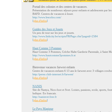
Portail des colonies et des centres de vacances.
Présentation de nombreux séjours pour enfants et adolescents par le
BAFD. Centres de vacances à louer.
http://www.lescolos.com/
[
plus d'infos
]
Guides des Jeux et Jouets
Un peu de tout sur les jeux et jouets.
http://www.linkcity.be/scripts/FR/Page.cfm?pageid=2584
[
plus d'infos
]
Haut Comme 3 Pommes
Haut Comme 3 Pommes, Crèche Halte Garderie Parentale, à Saint Mar
http://www.hautcomme3pommes.fr.st
[
plus d'infos
]
Bienvenue vacances farwest enfants
Centre de vacances enfants 6 13 ans le farwest avec 3 villages cowb
http://perso.club-internet.fr/farwest/
[
plus d'infos
]
NANIS
Site de Nastya, Nico-foot et Svet. Loisirs, passions, ecole, sports, foo
ludique. En francais.
http://nanisvet.free.fr
[
plus d'infos
]
Le Pays Magique