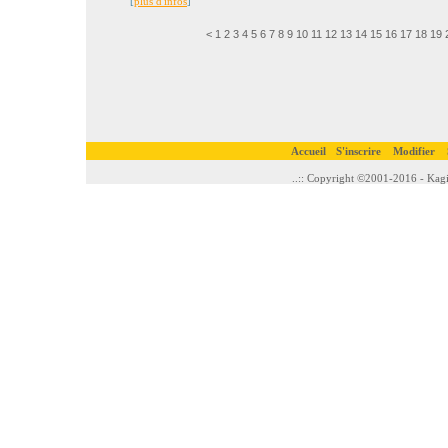
[
plus d'infos
]
<
1
2
3
4
5
6
7
8
9
10
11
12
13
14
15
16
17
18
19
Accueil
S'inscrire
Modifier
..:: Copyright ©2001-2016 - Kagi