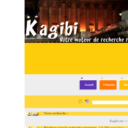
Accueil
S'inscrire
Mod
Votre recherche :
Kagibi.net
>
Résultats pour la recherche vetements
- (
0.280 secondes
)