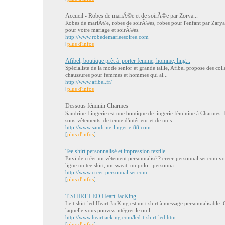
Accueil - Robes de mariÃ©e et de soirÃ©e par Zorya...
Robes de mariÃ©e, robes de soirÃ©es, robes pour l'enfant par Zarya
pour votre mariage et soirÃ©es.
http://www.robedemarieesoiree.com
[
plus d'infos
]
Afibel, boutique prêt à porter femme, homme, ling...
Spécialiste de la mode senior et grande taille, Afibel propose des coll
chaussures pour femmes et hommes qui al...
http://www.afibel.fr/
[
plus d'infos
]
Dessous féminin Charmes
Sandrine Lingerie est une boutique de lingerie féminine à Charmes.
sous-vêtements, de tenue d'intérieur et de nuis...
http://www.sandrine-lingerie-88.com
[
plus d'infos
]
Tee shirt personnalisé et impression textile
Envi de créer un vêtement personnalisé ? creer-personnaliser.com vo
ligne un tee shirt, un sweat, un polo.. personna...
http://www.creer-personnaliser.com
[
plus d'infos
]
T SHIRT LED Heart JacKing
Le t shirt led Heart JacKing est un t shirt à message personnalisable. C
laquelle vous pouvez intégrer le ou l...
http://www.heartjacking.com/led-t-shirt-led.htm
[
plus d'infos
]