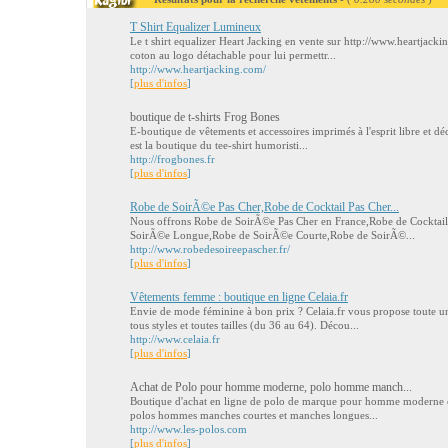
T Shirt Equalizer Lumineux
Le t shirt equalizer Heart Jacking en vente sur http://www.heartjacki
coton au logo détachable pour lui permettr...
http://www.heartjacking.com/
[
plus d'infos
]
boutique de t-shirts Frog Bones
E-boutique de vêtements et accessoires imprimés à l'esprit libre et d
est la boutique du tee-shirt humoristi...
http://frogbones.fr
[
plus d'infos
]
Robe de SoirÃ©e Pas Cher,Robe de Cocktail Pas Cher...
Nous offrons Robe de SoirÃ©e Pas Cher en France,Robe de Cocktai
SoirÃ©e Longue,Robe de SoirÃ©e Courte,Robe de SoirÃ©...
http://www.robedesoireepascher.fr/
[
plus d'infos
]
Vêtements femme : boutique en ligne Celaia.fr
Envie de mode féminine à bon prix ? Celaia.fr vous propose toute
tous styles et toutes tailles (du 36 au 64). Décou...
http://www.celaia.fr
[
plus d'infos
]
Achat de Polo pour homme moderne, polo homme manch...
Boutique d'achat en ligne de polo de marque pour homme moderne et
polos hommes manches courtes et manches longues...
http://www.les-polos.com
[
plus d'infos
]