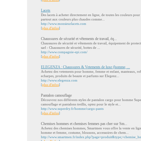
Lacets
Des lacets à acheter directement en ligne, de toutes les couleurs pour 
partout aux couleurs plus chaudes comme...
http://www.monsieurlacets.com
[
plus d'infos
]
Chaussures de sécurité et vêtements de travail, éq...
Chaussures de sécurité et vêtements de travail, équipement de protec
sarl - Chaussures de sécurité, bottes de ...
http://www.compagnie-epi.com/
[
plus d'infos
]
ELEGENZA : Chaussures & Vetements de luxe (homme, ...
Achetez des vetements pour homme, femme et enfant, manteaux, robes
echarpes, produits de beaute et parfums sur Elegenz...
http://www.elegenza.com
[
plus d'infos
]
Pantalon camouflage
Découvrez nos différents styles de pantalon cargo pour homme Supe
camouflage et pantalons treillis, optez pour le style et...
http://www.superdry.fr/homme/cargo-pants
[
plus d'infos
]
Chemises hommes et chemises femmes pas cher sur Sm...
Achetez des chemises hommes, Smartmen vous offre la vente en lign
homme et femme, costume, blousons, accessoires de chem...
http://www.smartmen.fr/index.php?page=produit&type;=chemise_