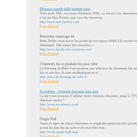
Magasin grande taille homme paris
Votre polo 3XL, vos sous-vêtements 10XL ou encore vos chaussures
c’est sur Size Factory que vous les trouverez.
http://www.size-factory.com
[
plus d'infos
]
Retouches repassage 44
Betty Sellier vous ouvre les portes de son espace dédié à la couture d
Atlantique. Elle assure les retouches, r...
http://www.lafolie-des-coutures.com/
[
plus d'infos
]
Vêtements bio et produits bio pour bébé
Le Dressing de Bébé vous propose une sélection de vêtements bio po
bio et soie bio, ils sont anallergiques et re...
http://www.le-dressing-de-bebe.fr
[
plus d'infos
]
Excedence : vetement discount pour tous
Ce site vous propose d’acheter votre vetement discount, jusqu’à 75
dépenser moins ?
http://www.excedence.com/
[
plus d'infos
]
Origin Hall
Vente en ligne de tenues féminines et originales parmi les plus grand
parmi les plus bas du web et de nouvelles bon...
http://www.origin-hall.com
[
plus d'infos
]