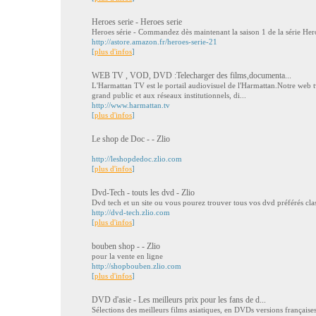
Heroes serie - Heroes serie
Heroes série - Commandez dès maintenant la saison 1 de la série Her
http://astore.amazon.fr/heroes-serie-21
[
plus d'infos
]
WEB TV , VOD, DVD :Telecharger des films,documenta...
L'Harmattan TV est le portail audiovisuel de l'Harmattan.Notre web 
grand public et aux réseaux institutionnels, di...
http://www.harmattan.tv
[
plus d'infos
]
Le shop de Doc - - Zlio
http://leshopdedoc.zlio.com
[
plus d'infos
]
Dvd-Tech - touts les dvd - Zlio
Dvd tech et un site ou vous pourez trouver tous vos dvd préférés cla
http://dvd-tech.zlio.com
[
plus d'infos
]
bouben shop - - Zlio
pour la vente en ligne
http://shopbouben.zlio.com
[
plus d'infos
]
DVD d'asie - Les meilleurs prix pour les fans de d...
Sélections des meilleurs films asiatiques, en DVDs versions françaises