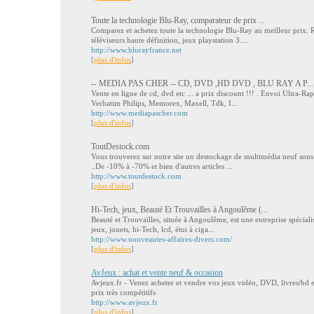
Toute la technologie Blu-Ray, comparateur de prix ...
Comparez et achetez toute la technologie Blu-Ray au meilleur prix. 
téléviseurs haute définition, jeux playstation 3....
http://www.blurayfrance.net
[
plus d'infos
]
-- MEDIA PAS CHER -- CD, DVD ,HD DVD , BLU RAY A P...
Vente en ligne de cd, dvd etc ... a prix discount !!! . Envoi Ultra-Ra
Verbatim Philips, Memorex, Maxell, Tdk, I...
http://www.mediapascher.com
[
plus d'infos
]
ToutDestock.com
Vous trouverez sur notre site un destockage de multimédia neuf sous
..De -10% à -70% et bien d'autres articles ...
http://www.toutdestock.com
[
plus d'infos
]
Hi-Tech, jeux, Beauté Et Trouvailles à Angoulême (...
Beauté et Trouvailles, située à Angoulême, est une entreprise spéciali
jeux, jouets, hi-Tech, lcd, étui à ciga...
http://www.nouveautes-affaires-divers.com/
[
plus d'infos
]
AvJeux : achat et vente neuf & occasion
Avjeux.fr - Venez acheter et vendre vos jeux vidéo, DVD, livres/bd et
prix très compétitifs
http://www.avjeux.fr
[
plus d'infos
]