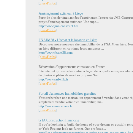
[
plus d'infos
]
Aménagement extérieur à Liège
Forte de plus de vingt années d'expérience, l'entreprise JME Construc
projet d'aménagement extérieur. Une supe...
http://www.jme-construct.be/
[
plus d'infos
]
FNAIM38 - L'achat et la location en Isère
Découvrez notre nouveau site immobilier de la FNAIM en Isère. Nos
en Isère diffusent en continue leurs annonces ...
http://www.fnaim38.com
[
plus d'infos
]
Rénovation d'appartements et maison en France
Site internet qui vous démontre la façon de la quelle nous procédons
de photos et pleins de services proposé.Nou...
http://www.sarlwilk.fr
[
plus d'infos
]
Portail d'annonces immobilières gratuites
Vous recherchez une maison, un appartement à vendre dans votre rég
simplement vendre votre bien immobilier, ma-...
http://www.ma-cabane.fr
[
plus d'infos
]
GTA Construction Financing
If you're lookinjg to build the home of your dreams or possibly r
or York Regions look no further. Our professio...
http://www.themortgageproviders.ca/index.php/gta-construction-fin