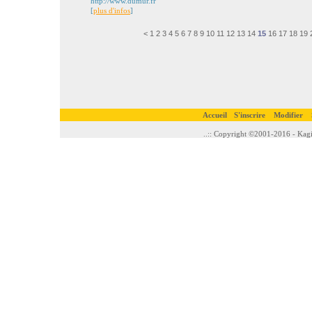
http://www.dumur.fr
[
plus d'infos
]
<
1
2
3
4
5
6
7
8
9
10
11
12
13
14
15
16
17
18
19
Accueil
S'inscrire
Modifier
..:: Copyright ©2001-2016 - Kagi