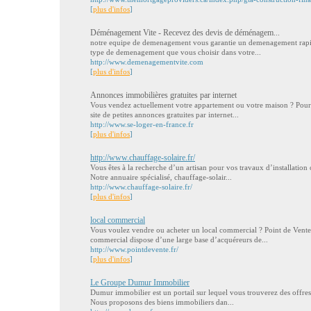
[
plus d'infos
]
Déménagement Vite - Recevez des devis de déménagem...
notre equipe de demenagement vous garantie un demenagement rapide
type de demenagement que vous choisir dans votre...
http://www.demenagementvite.com
[
plus d'infos
]
Annonces immobilières gratuites par internet
Vous vendez actuellement votre appartement ou votre maison ? Pourq
site de petites annonces gratuites par internet...
http://www.se-loger-en-france.fr
[
plus d'infos
]
http://www.chauffage-solaire.fr/
Vous êtes à la recherche d’un artisan pour vos travaux d’installation
Notre annuaire spécialisé, chauffage-solair...
http://www.chauffage-solaire.fr/
[
plus d'infos
]
local commercial
Vous voulez vendre ou acheter un local commercial ? Point de Vente, 
commercial dispose d’une large base d’acquéreurs de...
http://www.pointdevente.fr/
[
plus d'infos
]
Le Groupe Dumur Immobilier
Dumur immobilier est un portail sur lequel vous trouverez des offres
Nous proposons des biens immobiliers dan...