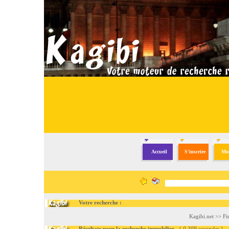
Accueil
S'inscrire
Mod
Votre recherche :
Kagibi.net
>>
Fi
Résultats pour la recherche immobilier
- (
0.309 secondes
)