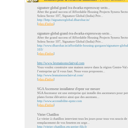
signature global grand iva dwarka expressway secto...
After the grand success of Affordable Housing Projects Synera Sect
Solera Sector 107, Signature Global (India) Priv...
http://http://signatureglobal.dharohar.in/
[
plus d'infos
]
signature-global-grand-iva-dwarka-expressway-secto...
After the grand success of Affordable Housing Projects Synera Sect
Solera Sector 107, Signature Global (India) Priv...
http://www.dharohar.in/affordable-housing-gurgaon/signature-globa
103/
[
plus d'infos
]
http://www.lesmaisonsclairval.com
Vous voulez construire une maison neuve dans la région Centre-Val d
l’entreprise qu’il vous faut. Nous vous proposons...
http://www.lesmaisonsclairval.com/
[
plus d'infos
]
SGA Ascenseur installateur d'epmr sur mesure
SGA Ascenseur est une entreprise qui installe des ascenseurs pour p
plates forme élévatrice ainsi que des ascenseu...
http://www.accessibilite-epmr.com
[
plus d'infos
]
Vitrier Chatillon
Le vitrier à chatillon intervient tous les jours pour tous vos soucis de 
remplacement de vos fenetres en urge...
http://vitrier-chatillon.ets-perier-fils.fr