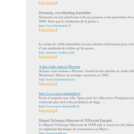
[
plus d'infos
]
Homunity, crowdfunding immobilier
Homunity est une plateforme web qui propose à des particuliers de p
000€. Ainsi que le rendement de la pierre e...
http://www.homunity.fr
[
plus d'infos
]
Le rachat de crédit immobilier est une solution intéressante pour ceu
d’une multitude de crédits qu’ils auront ...
http://partner-credits.com/
[
plus d'infos
]
Achat chalet maison Morzine
Acheter votre maison a Morzine. Grand terrain attenant au chalet idé
Montriond. Maison de prestige construite en 1900...
http://www.montriond.net
[
plus d'infos
]
http://www.euro-immobilia.fr
Envie d’acquérir une villa. Optez pour les villas neuve Perpignan po
confronté plus tard à des problèmes de litige. ...
http://www.euro-immobilia.fr
[
plus d'infos
]
Manuel Technique Marocain de l'Efficacité Energéti...
Le Manuel Technique Marocain de l'EEB aide à concevoir des bâtim
au règlement thermique de construction au Maroc....
http://www.meeb.ma